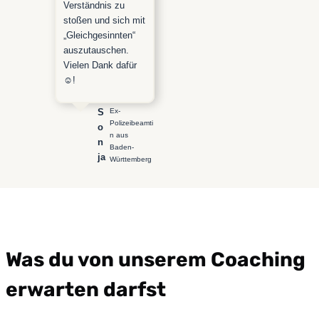
Verständnis zu
stoßen und sich mit
„Gleichgesinnten“
auszutauschen.
Vielen Dank dafür
☺️!
Ex-
S
Polizeibeamti
o
n aus
n
Baden-
ja
Württemberg
Was du von unserem Coaching
erwarten darfst