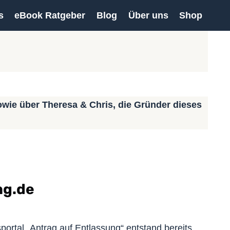
s
eBook Ratgeber
Blog
Über uns
Shop
sowie über Theresa & Chris, die Gründer dieses
ng.de
portal „Antrag auf Entlassung“ entstand bereits,