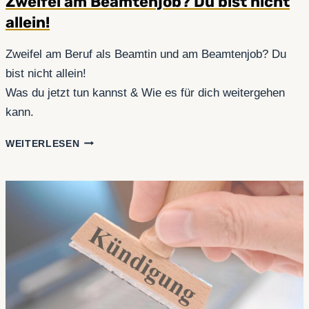
Zweifel am Beamtenjob? Du bist nicht
allein!
Zweifel am Beruf als Beamtin und am Beamtenjob? Du
bist nicht allein!
Was du jetzt tun kannst & Wie es für dich weitergehen
kann.
ZWEIFEL
WEITERLESEN
AM
BEAMTENJOB?
DU
BIST
NICHT
ALLEIN!