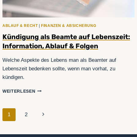
ABLAUF & RECHT
|
FINANZEN & ABSICHERUNG
Kündigung als Beamte auf Lebenszeit:
Information, Ablauf & Folgen
Welche Aspekte des Lebens man als Beamter auf
Lebenszeit bedenken sollte, wenn man vorhat, zu
kündigen.
KÜNDIGUNG
WEITERLESEN
ALS
BEAMTE
AUF
Seitennavigation
Nächste
1
2
LEBENSZEIT:
INFORMATION,
Seite
ABLAUF