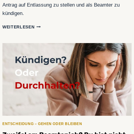
Antrag auf Entlassung zu stellen und als Beamter zu
kündigen.
RÜCKFORDERUNG
WEITERLESEN
VON
ANWÄRTERBEZÜGEN
BEI
ENTLASSUNG:
WAS
DU
WISSEN
MUSST
ENTSCHEIDUNG – GEHEN ODER BLEIBEN